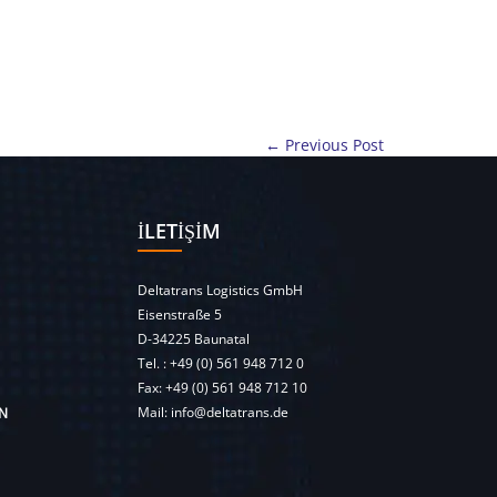
← Previous Post
İLETIŞIM
Deltatrans Logistics GmbH
Eisenstraße 5
D-34225 Baunatal
Tel. :
+49 (0) 561 948 712 0
Fax: +49 (0) 561 948 712 10
Mail:
info@deltatrans.de
N