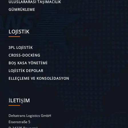
ULUSLARARASI TAŞIMACILIK
GÜMRÜKLEME
LOJISTIK
3PL LOJISTIK
CROSS-DOCKING
BOŞ KASA YÖNETIMI
LOJISTIK DEPOLAR
ELLEÇLEME VE KONSOLIDASYON
İLETIŞIM
Deltatrans Logistics GmbH
Eisenstraße 5