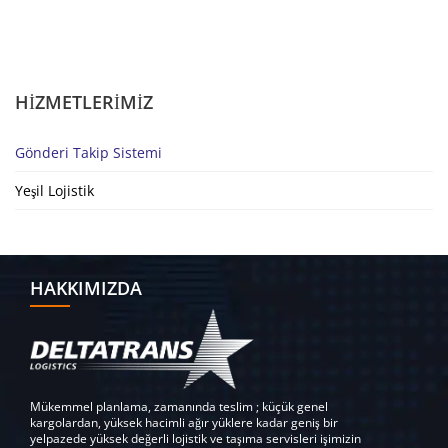
HIZMETLERIMIZ
Gönderi Takip Sistemi
Yeşil Lojistik
HAKKIMIZDA
Mükemmel planlama, zamanında teslim ; küçük genel
kargolardan, yüksek hacimli ağır yüklere kadar geniş bir
yelpazede yüksek değerli lojistik ve taşıma servisleri işimizin