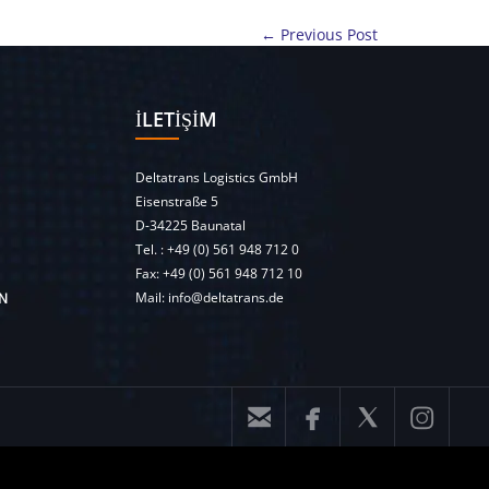
← Previous Post
İLETIŞIM
Deltatrans Logistics GmbH
Eisenstraße 5
D-34225 Baunatal
Tel. :
+49 (0) 561 948 712 0
Fax: +49 (0) 561 948 712 10
Mail:
info@deltatrans.de
N



