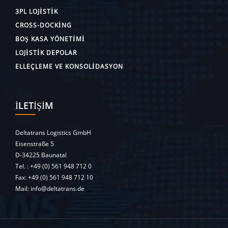
3PL LOJISTIK
CROSS-DOCKING
BOŞ KASA YÖNETIMI
LOJISTIK DEPOLAR
ELLEÇLEME VE KONSOLIDASYON
İLETIŞIM
Deltatrans Logistics GmbH
Eisenstraße 5
D-34225 Baunatal
Tel. :
+49 (0) 561 948 712 0
Fax: +49 (0) 561 948 712 10
Mail:
info@deltatrans.de