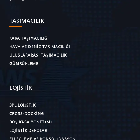
TAŞIMACILIK
KARA TAŞIMACILIĞI
HAVA VE DENIZ TAŞIMACILIĞI
ULUSLARARASI TAŞIMACILIK
GÜMRÜKLEME
LOJISTIK
3PL LOJISTIK
CROSS-DOCKING
BOŞ KASA YÖNETIMI
LOJISTIK DEPOLAR
ELLEÇLEME VE KONSOLIDASYON