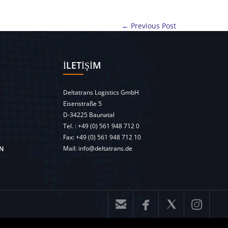
← Previous Post
İLETIŞIM
Deltatrans Logistics GmbH
Eisenstraße 5
D-34225 Baunatal
Tel. :
+49 (0) 561 948 712 0
Fax: +49 (0) 561 948 712 10
Mail:
info@deltatrans.de
N



