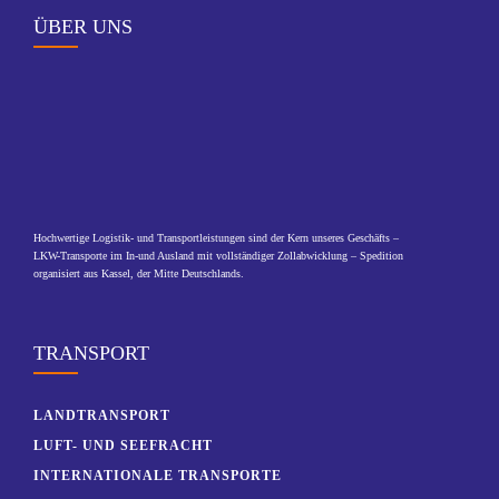
ÜBER UNS
Hochwertige Logistik- und Transportleistungen sind der Kern unseres Geschäfts –
LKW-Transporte im In-und Ausland mit vollständiger Zollabwicklung – Spedition
organisiert aus Kassel, der Mitte Deutschlands.
TRANSPORT
LANDTRANSPORT
LUFT- UND SEEFRACHT
INTERNATIONALE TRANSPORTE